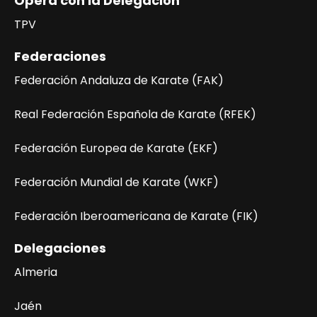
Opera con la Delegación
t
TPV
a
s
Federaciones
Federación Andaluza de Karate (FAK)
d
e
Real Federación Española de Karate (RFEK)
E
Federación Europea de Karate (EKF)
v
Federación Mundial de Karate (WKF)
e
Federación Iberoamericana de Karate (FIK)
n
t
Delegaciones
o
Almeria
s
Jaén