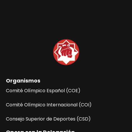
b
d
e
ú
e
E
E
s
v
v
q
e
e
n
u
t
n
e
o
t
d
o
a
Organismos
s
y
Comité Olímpico Español (COE)
v
Comité Olímpico Internacional (COI)
i
Consejo Superior de Deportes (CSD)
s