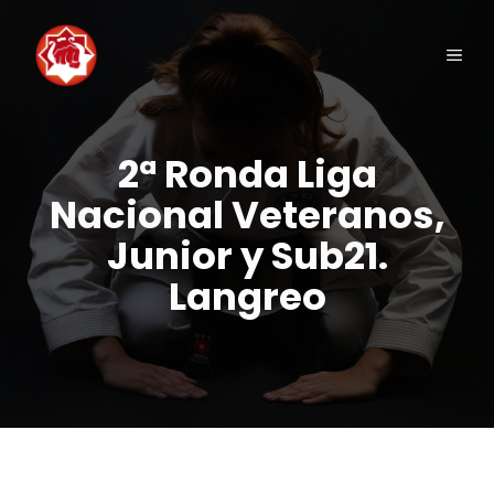
Saltar
al
Men
contenido
2ª Ronda Liga
Nacional Veteranos,
Junior y Sub21.
Langreo