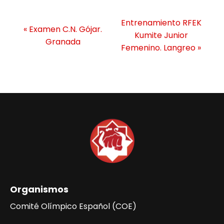
N
Entrenamiento RFEK
«
Examen C.N. Gójar.
a
Kumite Junior
Granada
v
Femenino. Langreo
»
e
g
a
c
i
ó
n
d
e
l
Organismos
E
v
Comité Olímpico Español (COE)
e