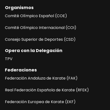
t
Organismos
a
Comité Olímpico Español (COE)
s
Comité Olímpico Internacional (COI)
d
e
Consejo Superior de Deportes (CSD)
E
Opera con la Delegación
v
TPV
e
Federaciones
n
Federación Andaluza de Karate (FAK)
t
Real Federación Española de Karate (RFEK)
o
Federación Europea de Karate (EKF)
s