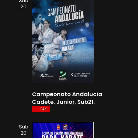
t
Sáb
20
a
s
d
e
E
v
e
Campeonato Andalucía
n
Cadete, Junior, Sub21.
t
FAK
o
Sáb
s
20