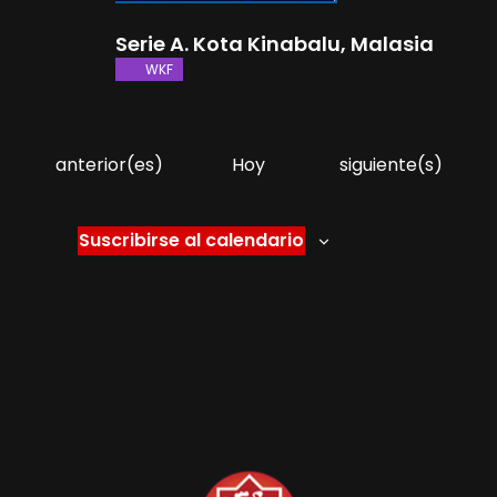
Serie A. Kota Kinabalu, Malasia
WKF
E
E
anterior(es)
Hoy
siguiente(s)
v
v
e
e
Suscribirse al calendario
n
n
t
t
o
o
s
s