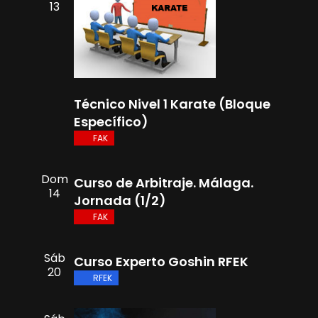
b
d
13
ú
e
E
s
v
q
e
n
u
Técnico Nivel 1 Karate (Bloque
t
Específico)
e
o
FAK
d
Dom
Curso de Arbitraje. Málaga.
a
14
Jornada (1/2)
y
FAK
v
Sáb
Curso Experto Goshin RFEK
i
20
RFEK
s