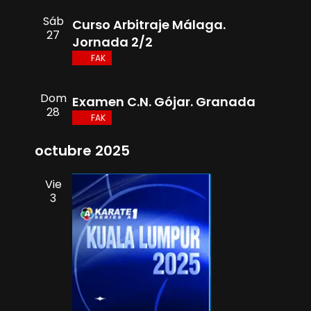
Sáb
Curso Arbitraje Málaga.
27
Jornada 2/2
FAK
Dom
Examen C.N. Gójar. Granada
28
FAK
octubre 2025
Vie
3