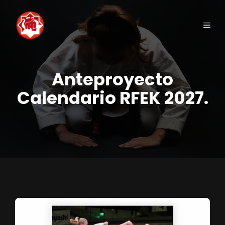
Saltar
al
Men
contenido
Anteproyecto
Calendario RFEK 2027.