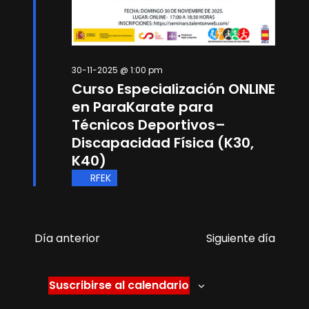
b
d
ú
e
E
s
v
30-11-2025 @ 1:00 pm
q
e
Curso Especialización ONLINE
n
u
en ParaKarate para
t
Técnicos Deportivos–
e
o
Discapacidad Física (K30,
d
K40)
a
RFEK
y
v
Día anterior
Siguiente día
i
s
Suscribirse al calendario