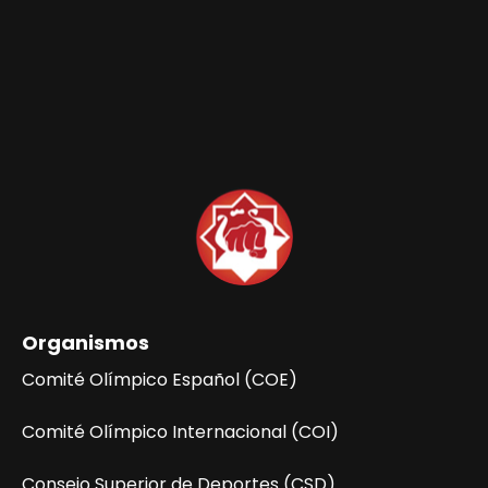
t
a
s
d
e
E
v
e
n
Organismos
t
Comité Olímpico Español (COE)
o
Comité Olímpico Internacional (COI)
s
Consejo Superior de Deportes (CSD)