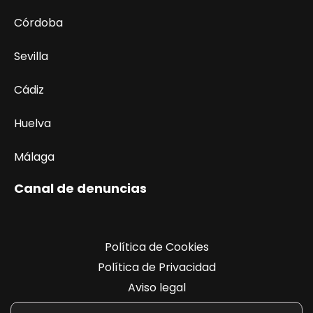
t
o
Córdoba
s
Sevilla
Cádiz
Huelva
Málaga
Canal de denuncias
Política de Cookies
Política de Privacidad
Aviso legal
Registro de actividades