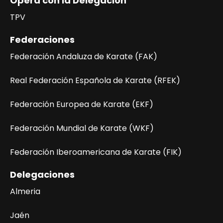
Opera con la Delegación
i
TPV
s
Federaciones
t
Federación Andaluza de Karate (FAK)
a
Real Federación Española de Karate (RFEK)
s
Federación Europea de Karate (EKF)
d
e
Federación Mundial de Karate (WKF)
E
Federación Iberoamericana de Karate (FIK)
v
Delegaciones
e
Almeria
n
Jaén