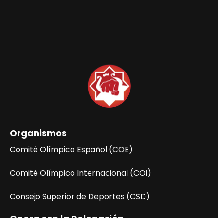
s
d
h
t
a
e
a
.
s
b
d
ú
e
E
s
v
q
e
n
u
t
Organismos
e
o
Comité Olímpico Español (COE)
d
Comité Olímpico Internacional (COI)
a
y
Consejo Superior de Deportes (CSD)
v