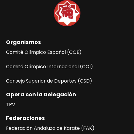
ó
n
d
e
l
Organismos
E
v
Comité Olímpico Español (COE)
e
n
Comité Olímpico Internacional (COI)
t
Consejo Superior de Deportes (CSD)
o
Opera con la Delegación
TPV
Federaciones
Federación Andaluza de Karate (FAK)