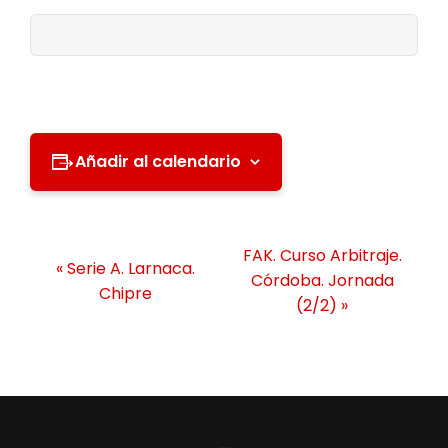
Añadir al calendario
N
FAK. Curso Arbitraje.
«
Serie A. Larnaca.
a
Córdoba. Jornada
Chipre
v
(2/2)
»
e
g
a
c
i