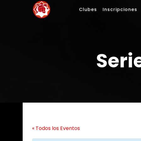
Saltar
Clubes
Inscripciones
al
contenido
Seri
« Todos los Eventos