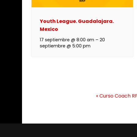
Youth League. Guadalajara.
Mexico
17 septiembre @ 8:00 am
–
20
septiembre @ 5:00 pm
N
«
Curso Coach RF
a
v
e