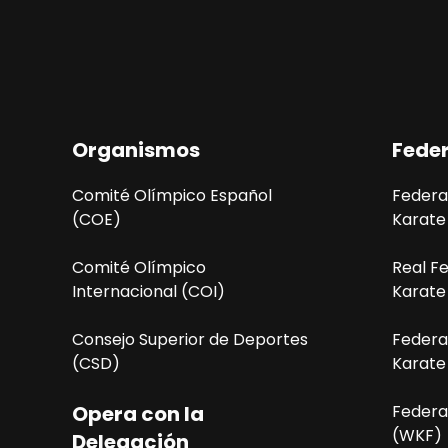
g
a
c
i
Organismos
Fede
ó
Comité Olímpico Español
Federa
n
(COE)
Karate
d
Comité Olímpico
Real F
e
Internacional (COI)
Karate
l
Consejo Superior de Deportes
Federa
(CSD)
Karate
E
v
Opera con la
Federa
(WKF)
Delegación