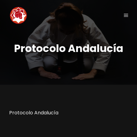
Saltar
al
Men
contenido
Protocolo Andalucía
Protocolo Andalucía