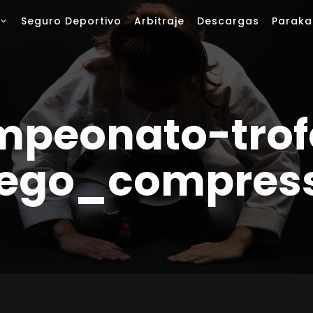
Seguro Deportivo
Arbitraje
Descargas
Paraka
mpeonato-trof
iego_compres