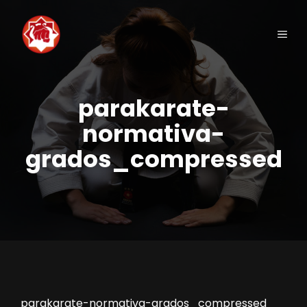
Saltar
al
Men
contenido
parakarate-
normativa-
grados_compressed
parakarate-normativa-grados_compressed