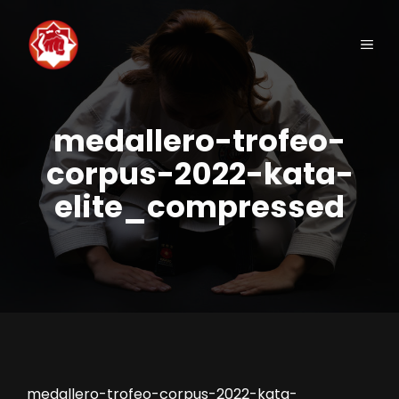
Saltar
al
Men
contenido
medallero-trofeo-
corpus-2022-kata-
elite_compressed
medallero-trofeo-corpus-2022-kata-