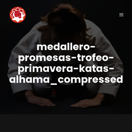
Saltar
al
Men
contenido
medallero-
promesas-trofeo-
primavera-katas-
alhama_compressed