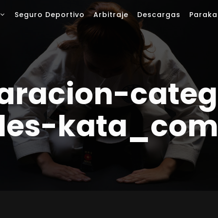
Seguro Deportivo
Arbitraje
Descargas
Paraka
racion-categ
ales-kata_com