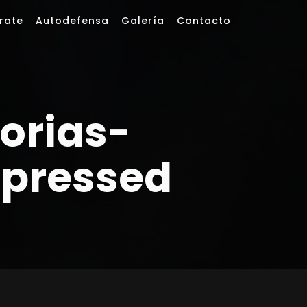
rate
Autodefensa
Galería
Contacto
orias-
pressed