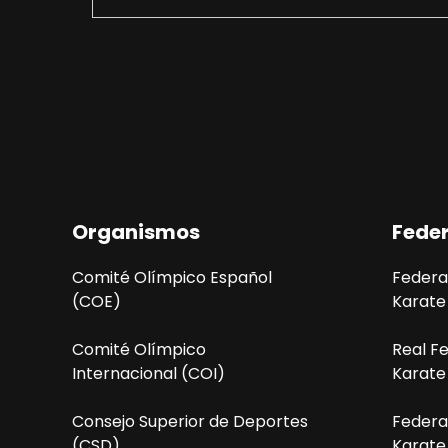
Organismos
Fede
Comité Olímpico Español
Federa
(COE)
Karate
Comité Olímpico
Real F
Internacional (COI)
Karate
Consejo Superior de Deportes
Federa
(CSD)
Karate