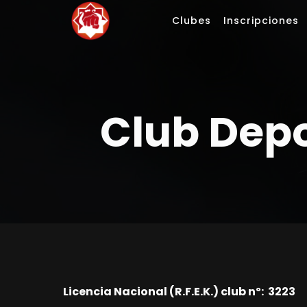
Saltar
Clubes
Inscripciones
al
contenido
Club Dep
Licencia Nacional (R.F.E.K.) club nº: 3223