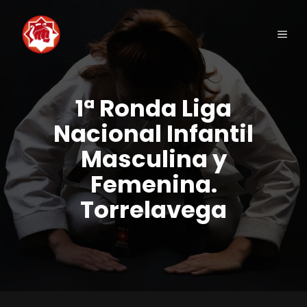
Saltar
al
Men
contenido
1ª Ronda Liga
Nacional Infantil
Masculina y
Femenina.
Torrelavega