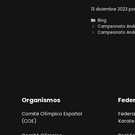
13 diciembre 2023
po
Categorías
Blog
Campeonato Andal
Campeonato Andalu
Organismos
Fede
Comité Olímpico Español
Federa
(COE)
Karate