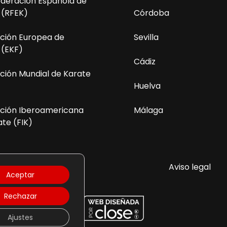
ederación Española de
 (RFEK)
Córdoba
ción Europea de
Sevilla
 (EKF)
Cádiz
ción Mundial de Karate
Huelva
ción Iberoamericana
Málaga
te (FIK)
olítica de Privacidad
Aviso legal
Aceptar
Rechazar
Ajustes