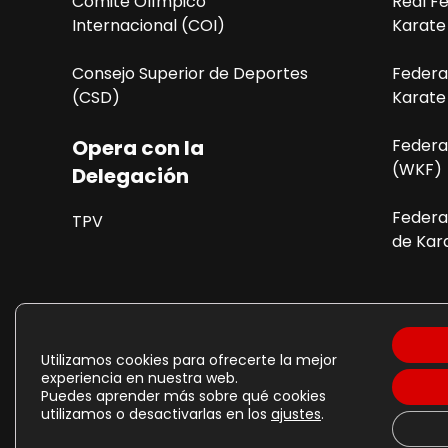
Comité Olímpico
Real F
Internacional (COI)
Karate
Consejo Superior de Deportes
Federa
(CSD)
Karate
Opera con la
Federa
(WKF)
Delegación
Federa
TPV
de Kara
Política de Cookies
P
Utilizamos cookies para ofrecerte la mejor
experiencia en nuestra web.
Puedes aprender más sobre qué cookies
utilizamos o desactivarlas en los
ajustes
.