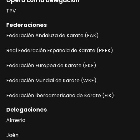
Opera con la Delegación
t
TPV
a
s
Federaciones
Federación Andaluza de Karate (FAK)
d
e
Real Federación Española de Karate (RFEK)
E
Federación Europea de Karate (EKF)
v
Federación Mundial de Karate (WKF)
e
Federación Iberoamericana de Karate (FIK)
n
t
Delegaciones
o
Almeria
s
Jaén