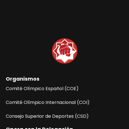
b
d
ú
e
E
s
v
q
e
n
u
t
e
o
d
a
Organismos
y
Comité Olímpico Español (COE)
v
Comité Olímpico Internacional (COI)
i
Consejo Superior de Deportes (CSD)
s