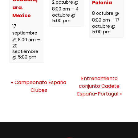
2 octubre @
Polonia
ara.
8:00 am
–
4
8 octubre @
Mexico
octubre @
8:00 am
–
17
5:00 pm
17
octubre @
5:00 pm
septiembre
@ 8:00 am
–
20
septiembre
@ 5:00 pm
N
Entrenamiento
«
Campeonato España
a
conjunto Cadete
Clubes
v
España-Portugal
»
e
g
a
c
i