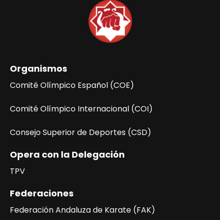
ó
n
d
e
l
Organismos
E
v
Comité Olímpico Español (COE)
e
n
Comité Olímpico Internacional (COI)
t
Consejo Superior de Deportes (CSD)
o
Opera con la Delegación
TPV
Federaciones
Federación Andaluza de Karate (FAK)