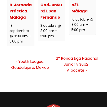
B. Jornada
CadJunSu
b21.
Práctica.
b21. San
Málaga
Málaga
Fernando
10 octubre @
8:00 am
–
13
3 octubre @
5:00 pm
septiembre
8:00 am
–
@ 8:00 am
–
5:00 pm
5:00 pm
N
2ª Ronda Liga Nacional
«
Youth League.
a
Junior y Sub21.
Guadalajara. Mexico
v
Albacete
»
e
g
a
c
i