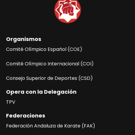
ó
n
d
e
l
Organismos
E
v
Comité Olímpico Español (COE)
e
n
Comité Olímpico Internacional (COI)
t
Consejo Superior de Deportes (CSD)
o
Opera con la Delegación
TPV
Federaciones
Federación Andaluza de Karate (FAK)