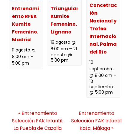
Concetrac
Entrenami
Triangular
ión
ento RFEK
Kumite
Nacional y
Kumite
Femenino.
Trofeo
Femenino.
Lignano
Internacio
Madrid
19 agosto @
nal. Palma
8:00 am
–
21
11 agosto @
del Río
agosto @
8:00 am
–
5:00 pm
10
5:00 pm
septiembre
@ 8:00 am
–
13
septiembre
@ 5:00 pm
N
«
Entrenamiento
Entrenamiento
a
Selección FAK Infantil.
Selección FAK Infantil
v
La Puebla de Cazalla
Kata. Málaga
»