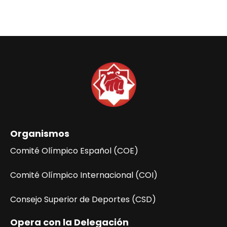
e
g
a
c
i
ó
n
d
e
l
Organismos
E
v
Comité Olímpico Español (COE)
e
n
Comité Olímpico Internacional (COI)
t
Consejo Superior de Deportes (CSD)
o
Opera con la Delegación