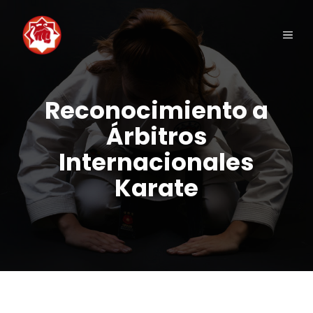
Saltar
al
Men
contenido
Reconocimiento a
Árbitros
Internacionales
Karate