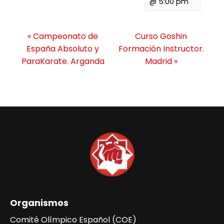
@ 5:00 pm
N
«
Campeonato de
Curso Goshin
a
España Absoluto y
Formación Instructor.
v
ParaKarate. Arganda
Madrid
»
e
g
a
c
i
ó
n
d
e
l
Organismos
E
v
Comité Olímpico Español (COE)