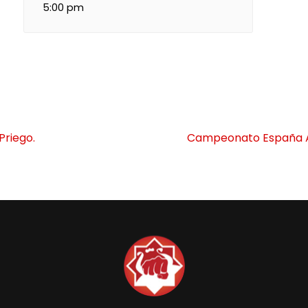
5:00 pm
Priego.
Campeonato España A