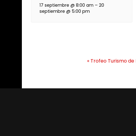
17 septiembre @ 8:00 am
–
20
septiembre @ 5:00 pm
N
«
Trofeo Turismo de 
a
v
e
g
a
c