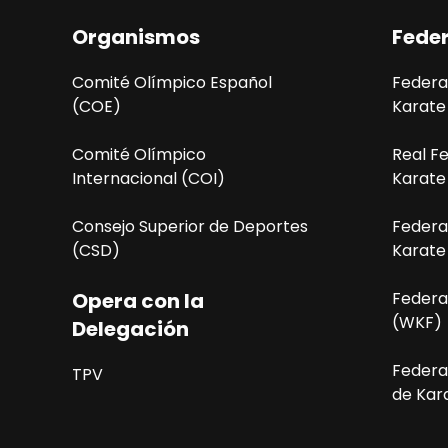
i
Organismos
Fede
ó
Comité Olímpico Español
Federa
n
(COE)
Karate
d
Comité Olímpico
Real F
e
Internacional (COI)
Karate
l
Consejo Superior de Deportes
Federa
(CSD)
Karate
E
v
Opera con la
Federa
(WKF)
Delegación
e
Federa
n
TPV
de Kara
t