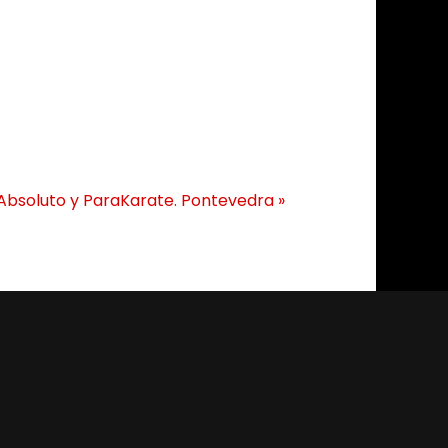
bsoluto y ParaKarate. Pontevedra
»