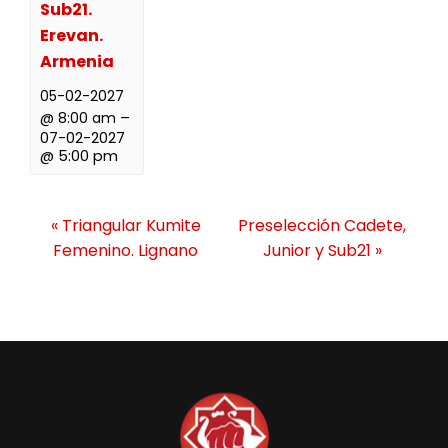
Sub21.
Erevan.
Armenia
05-02-2027
@ 8:00 am
–
07-02-2027
@ 5:00 pm
N
«
Triangular Kumite
Preselección Cadete,
a
Femenino. Lignano
Junior y Sub21
»
v
e
g
a
c
i
ó