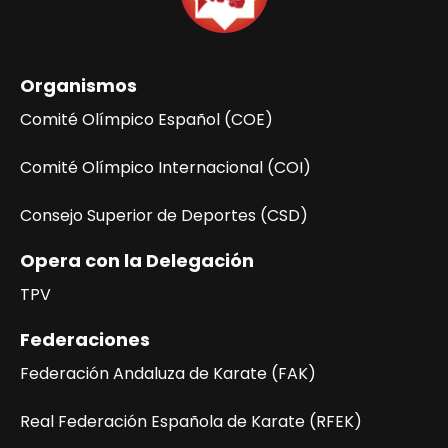
n
d
e
Organismos
l
E
Comité Olímpico Español (COE)
v
e
Comité Olímpico Internacional (COI)
n
Consejo Superior de Deportes (CSD)
t
o
Opera con la Delegación
TPV
Federaciones
Federación Andaluza de Karate (FAK)
Real Federación Española de Karate (RFEK)