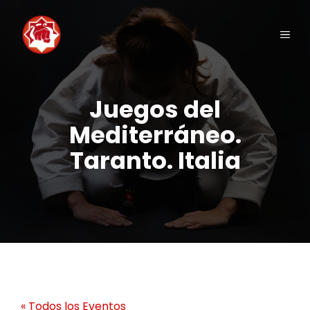
Saltar
al
Men
contenido
Juegos del
Mediterráneo.
Taranto. Italia
« Todos los Eventos