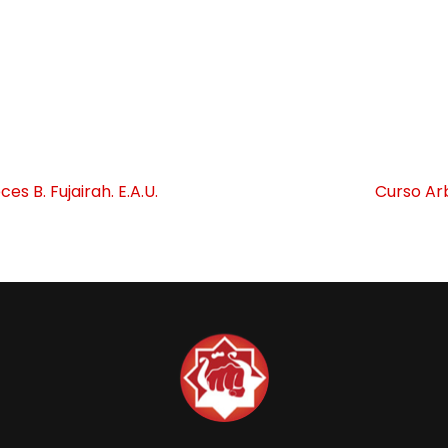
s B. Fujairah. E.A.U.
Curso Arb