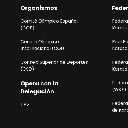
i
Organismos
Fede
ó
Comité Olímpico Español
Federa
n
(COE)
Karate
d
Comité Olímpico
Real F
e
Internacional (COI)
Karate
l
Consejo Superior de Deportes
Federa
(CSD)
Karate
E
v
Opera con la
Federa
(WKF)
Delegación
e
Federa
n
TPV
de Kara
t