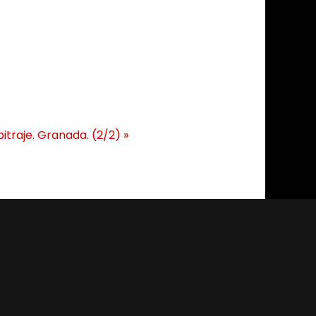
itraje. Granada. (2/2)
»