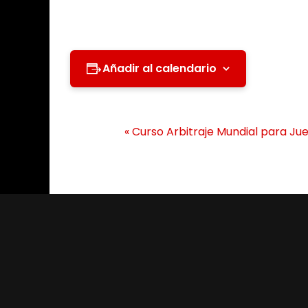
Añadir al calendario
N
«
Curso Arbitraje Mundial para Juece
a
v
e
g
a
c