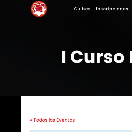
Saltar
Clubes
Inscripciones
al
contenido
I Curso
« Todos los Eventos