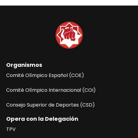
g
a
c
i
ó
n
d
e
Organismos
l
E
Comité Olímpico Español (COE)
v
e
Comité Olímpico Internacional (COI)
n
Consejo Superior de Deportes (CSD)
t
o
Opera con la Delegación
TPV