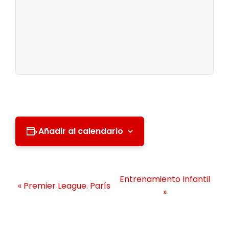
Añadir al calendario
N
Entrenamiento Infantil
«
Premier League. París
a
»
v
e