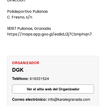
Dirección:
Polideportivo Pulianas
C. Fresno, s/n
18197 Pulianas, Granada.
https://maps.app.goo.gl/eaBdJ2j7CbHphvjn7.
DGK
616331524
Ver el sitio web del Organizador
info@karategranada.com