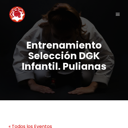
Saltar
al
Men
contenido
Entrenamiento
Selección DGK
Infantil. Pulianas
« Todos los Eventos