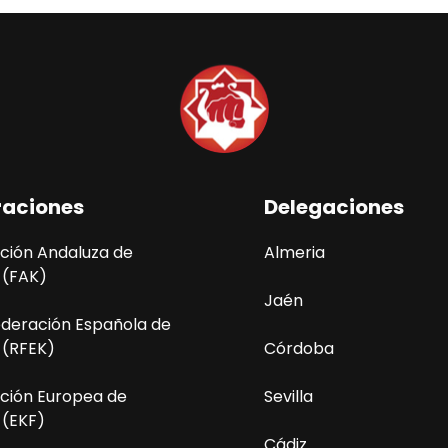
raciones
Delegaciones
ción Andaluza de
Almeria
 (FAK)
Jaén
ederación Española de
 (RFEK)
Córdoba
ción Europea de
Sevilla
 (EKF)
Cádiz