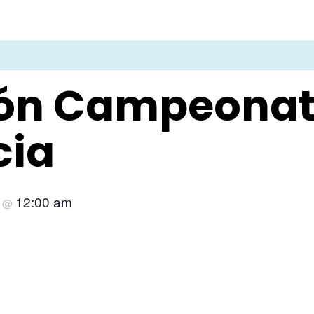
ción Campeona
cia
5
12:00 am
@