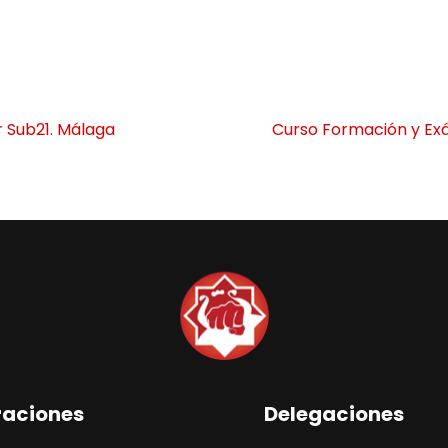
 Sub21. Málaga
Curso Formación y Exá
raciones
Delegaciones