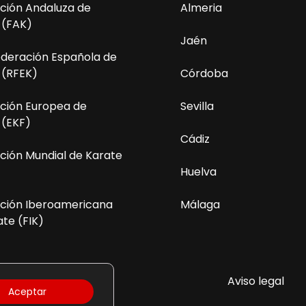
ción Andaluza de
Almeria
 (FAK)
Jaén
ederación Española de
 (RFEK)
Córdoba
ción Europea de
Sevilla
 (EKF)
Cádiz
ción Mundial de Karate
Huelva
ción Iberoamericana
Málaga
te (FIK)
olítica de Privacidad
Aviso legal
Aceptar