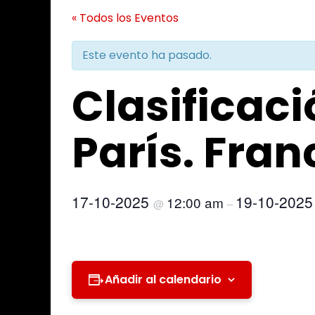
« Todos los Eventos
Este evento ha pasado.
Clasifica
París. Fran
17-10-2025
19-10-202
12:00 am
@
–
Añadir al calendario