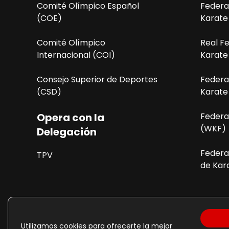
Comité Olímpico Español
Federa
n
(COE)
Karate
d
Comité Olímpico
Real F
e
Internacional (COI)
Karate
l
Consejo Superior de Deportes
Federa
(CSD)
Karate
E
v
Opera con la
Federa
(WKF)
Delegación
e
Federa
n
TPV
de Kara
t
o
Política de Cookies
P
Utilizamos cookies para ofrecerte la mejor