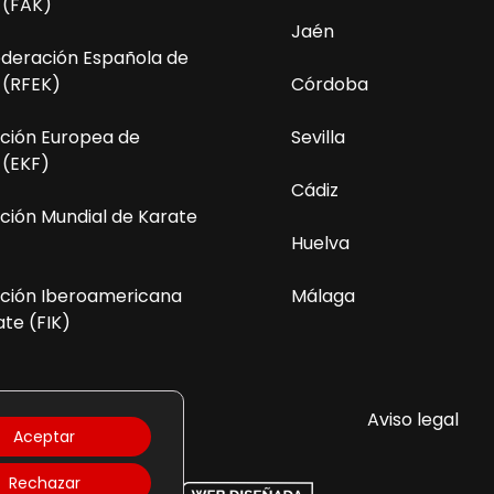
 (FAK)
Jaén
ederación Española de
 (RFEK)
Córdoba
ción Europea de
Sevilla
 (EKF)
Cádiz
ción Mundial de Karate
Huelva
ción Iberoamericana
Málaga
te (FIK)
olítica de Privacidad
Aviso legal
Aceptar
Rechazar