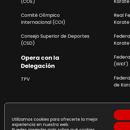
n
(COE)
Karate
d
Comité Olímpico
Real F
e
Internacional (COI)
Karate
l
Consejo Superior de Deportes
Federa
(CSD)
Karate
E
v
Opera con la
Federa
(WKF)
Delegación
e
Federa
n
TPV
de Kara
t
o
Política de Cookies
P
Utilizamos cookies para ofrecerte la mejor
experiencia en nuestra web.
Puedes aprender más sobre qué cookies