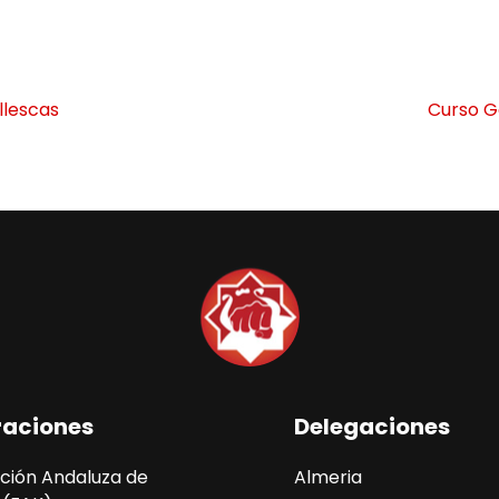
llescas
Curso G
raciones
Delegaciones
ción Andaluza de
Almeria