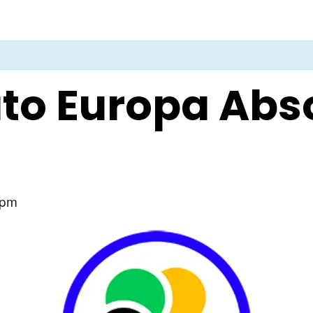
o Europa Abso
 pm