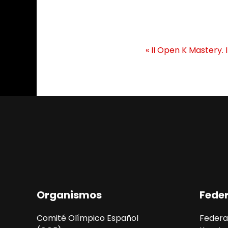
N
«
II Open K Mastery. I
a
v
e
g
a
c
i
Organismos
Fede
ó
Comité Olímpico Español
Federa