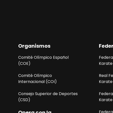
e
g
a
c
i
Organismos
Fede
ó
Comité Olímpico Español
Federa
n
(COE)
Karate
d
Comité Olímpico
Real F
e
Internacional (COI)
Karate
l
Consejo Superior de Deportes
Federa
(CSD)
Karate
E
Opera con la
Federa