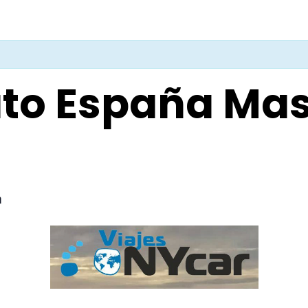
o España Mast
m