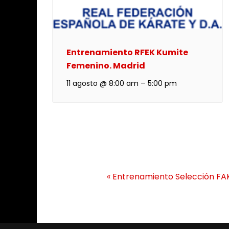
Entrenamiento RFEK Kumite
Femenino. Madrid
11 agosto @ 8:00 am
–
5:00 pm
N
«
Entrenamiento Selección FA
a
v