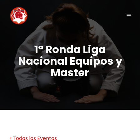
Saltar
al
Men
contenido
1ª Ronda Liga
Nacional Equipos y
Master
« Todos los Eventos