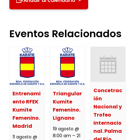
Añadir al calendario
Eventos Relacionados
Concetrac
Entrenami
Triangular
ión
ento RFEK
Kumite
Nacional y
Kumite
Femenino.
Trofeo
Femenino.
Lignano
Internacio
Madrid
19 agosto @
nal. Palma
8:00 am
–
21
11 agosto @
del Río