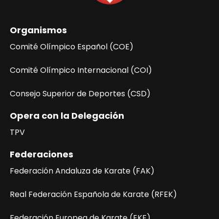
d
e
Organismos
l
E
Comité Olímpico Español (COE)
v
e
Comité Olímpico Internacional (COI)
n
Consejo Superior de Deportes (CSD)
t
o
Opera con la Delegación
TPV
Federaciones
Federación Andaluza de Karate (FAK)
Real Federación Española de Karate (RFEK)
Federación Europea de Karate (EKF)