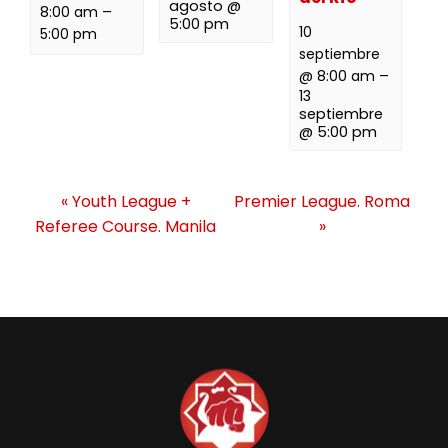
agosto @
8:00 am
–
5:00 pm
10
5:00 pm
septiembre
@ 8:00 am
–
13
septiembre
@ 5:00 pm
N
«
Youth League +
Premier League. Roma
a
Referee Course. Manila
»
v
e
g
a
c
i
ó
n